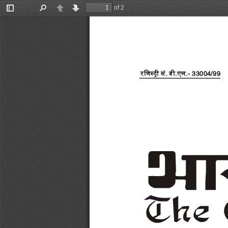
of 2
Toggle
Find
Previous
Next
Sidebar
रजिस्ट्री
सं
. 
डी
.
एल
.
-
33004/99