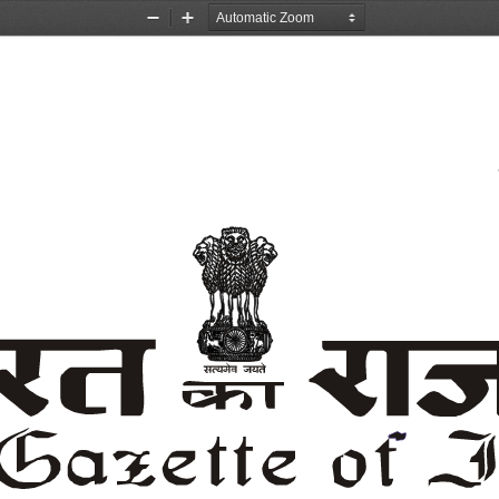
Zoom
Zoom
Out
In