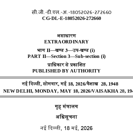
सी.जी.-डी.एल.-अ.-18052026-272660
xxx
GIDH
xxx
CG-DL-E-18052026-272660
xxx
GIDE
xxx
असाधारण 
EXTRAORDINARY
भाग 
—
खण् ड
—
उप
-
खण् ड
II
3
(
i
)
PART II
—
Section 3
—
Sub
-
section (
i
)
प्राजधकार
से
प्रकाजित
PUBLISHED BY AUTHORITY
नई दिल्ली
, 
सोमवार
,
मई
वैिाख
1
8
,
202
6
/
2
8
,
194
8
NEW DELHI, 
MONDAY
, MAY 1
8
, 2026/VAISAKHA
2
8
, 19
गृह
मंत्रालय
अजधसूचना
नई
दिल्ली
, 1
8
मई
,
2026